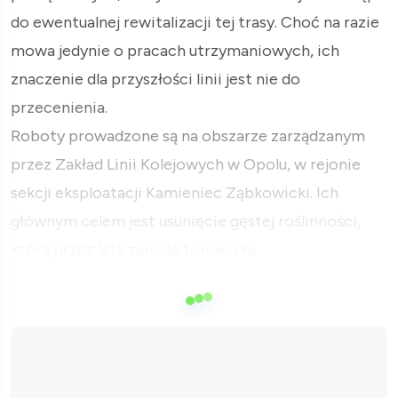
do ewentualnej rewitalizacji tej trasy. Choć na razie
mowa jedynie o pracach utrzymaniowych, ich
znaczenie dla przyszłości linii jest nie do
przecenienia.
Roboty prowadzone są na obszarze zarządzanym
przez Zakład Linii Kolejowych w Opolu, w rejonie
sekcji eksploatacji Kamieniec Ząbkowicki. Ich
głównym celem jest usunięcie gęstej roślinności,
która przez lata zarosła torowiska.