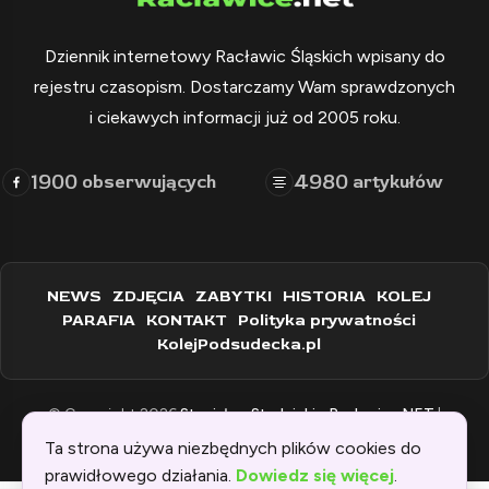
Dziennik internetowy Racławic Śląskich wpisany do
rejestru czasopism. Dostarczamy Wam sprawdzonych
i ciekawych informacji już od 2005 roku.
1900
4980
obserwujących
artykułów
NEWS
ZDJĘCIA
ZABYTKI
HISTORIA
KOLEJ
PARAFIA
KONTAKT
Polityka prywatności
KolejPodsudecka.pl
© Copyright 2026
Stanisław Stadnicki - Raclawice.NET
|
Zaprogramowane przez:
WEBINSPIRACJE
Ta strona używa niezbędnych plików cookies do
prawidłowego działania.
Dowiedz się więcej
.