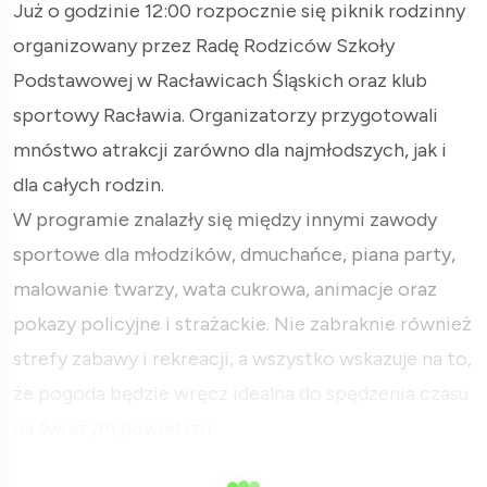
Już o godzinie 12:00 rozpocznie się piknik rodzinny
organizowany przez Radę Rodziców Szkoły
Podstawowej w Racławicach Śląskich oraz klub
sportowy Racławia. Organizatorzy przygotowali
mnóstwo atrakcji zarówno dla najmłodszych, jak i
dla całych rodzin.
W programie znalazły się między innymi zawody
sportowe dla młodzików, dmuchańce, piana party,
malowanie twarzy, wata cukrowa, animacje oraz
pokazy policyjne i strażackie. Nie zabraknie również
strefy zabawy i rekreacji, a wszystko wskazuje na to,
że pogoda będzie wręcz idealna do spędzenia czasu
na świeżym powietrzu.