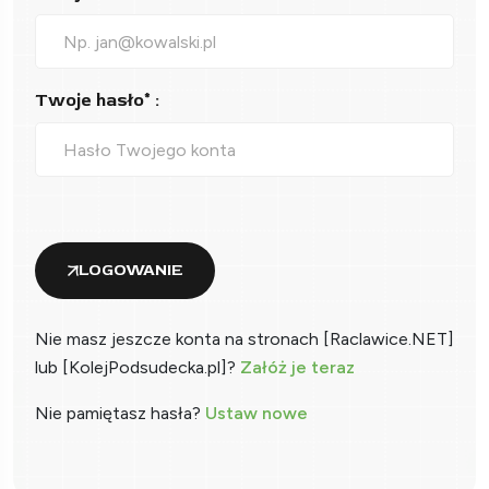
Twoje hasło* :
LOGOWANIE
Nie masz jeszcze konta na stronach [Raclawice.NET]
lub [KolejPodsudecka.pl]?
Załóż je teraz
Nie pamiętasz hasła?
Ustaw nowe