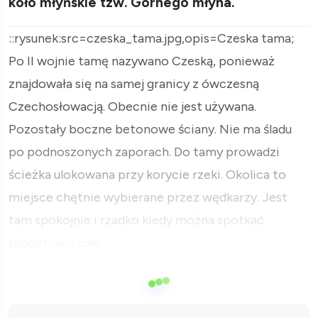
koło młyńskie tzw. Górnego młyna.
::rysunek:src=czeska_tama.jpg,opis=Czeska tama;
Po II wojnie tamę nazywano Czeską, ponieważ
znajdowała się na samej granicy z ówczesną
Czechosłowacją. Obecnie nie jest używana.
Pozostały boczne betonowe ściany. Nie ma śladu
po podnoszonych zaporach. Do tamy prowadzi
ścieżka ulokowana przy korycie rzeki. Okolica to
miejsce chętnie wybierane przez wędkarzy. Jest
tam spokojnie i rzadko kiedy można spotkać
spacerowiczów.