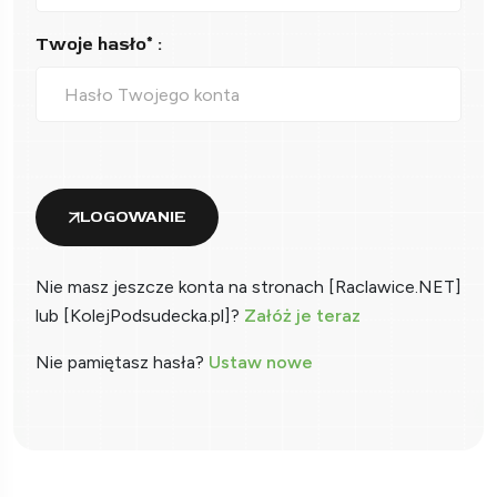
Twoje hasło* :
LOGOWANIE
Nie masz jeszcze konta na stronach [Raclawice.NET]
lub [KolejPodsudecka.pl]?
Załóż je teraz
Nie pamiętasz hasła?
Ustaw nowe