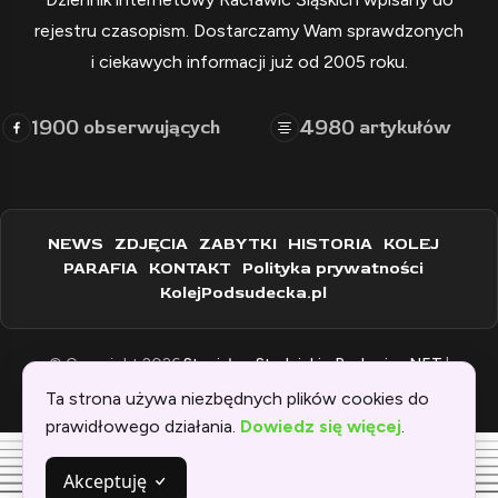
rejestru czasopism. Dostarczamy Wam sprawdzonych
i ciekawych informacji już od 2005 roku.
1900
4980
obserwujących
artykułów
NEWS
ZDJĘCIA
ZABYTKI
HISTORIA
KOLEJ
PARAFIA
KONTAKT
Polityka prywatności
KolejPodsudecka.pl
© Copyright 2026
Stanisław Stadnicki - Raclawice.NET
|
Zaprogramowane przez:
WEBINSPIRACJE
Ta strona używa niezbędnych plików cookies do
prawidłowego działania.
Dowiedz się więcej
.
Akceptuję