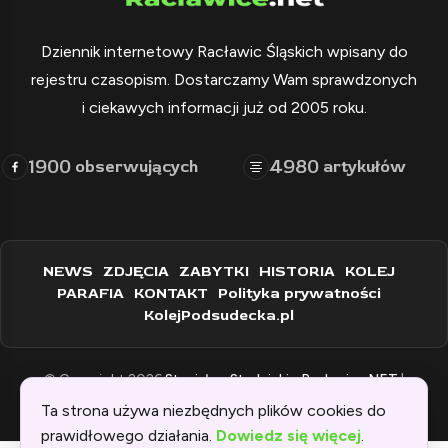
Dziennik internetowy Racławic Śląskich wpisany do
rejestru czasopism. Dostarczamy Wam sprawdzonych
i ciekawych informacji już od 2005 roku.
1900
4980
obserwujących
artykułów
NEWS
ZDJĘCIA
ZABYTKI
HISTORIA
KOLEJ
PARAFIA
KONTAKT
Polityka prywatności
KolejPodsudecka.pl
© Copyright 2026
Stanisław Stadnicki - Raclawice.NET
|
Zaprogramowane przez:
WEBINSPIRACJE
Ta strona używa niezbędnych plików cookies do
prawidłowego działania.
Dowiedz się więcej
.