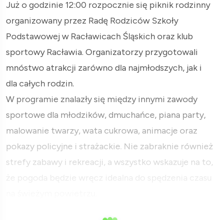
Już o godzinie 12:00 rozpocznie się piknik rodzinny
organizowany przez Radę Rodziców Szkoły
Podstawowej w Racławicach Śląskich oraz klub
sportowy Racławia. Organizatorzy przygotowali
mnóstwo atrakcji zarówno dla najmłodszych, jak i
dla całych rodzin.
W programie znalazły się między innymi zawody
sportowe dla młodzików, dmuchańce, piana party,
malowanie twarzy, wata cukrowa, animacje oraz
pokazy policyjne i strażackie. Nie zabraknie również
strefy zabawy i rekreacji, a wszystko wskazuje na to,
że pogoda będzie wręcz idealna do spędzenia czasu
na świeżym powietrzu.