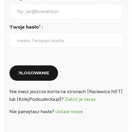
Twoje hasło* :
LOGOWANIE
Nie masz jeszcze konta na stronach [Raclawice.NET]
lub [KolejPodsudecka.pl]?
Załóż je teraz
Nie pamiętasz hasła?
Ustaw nowe