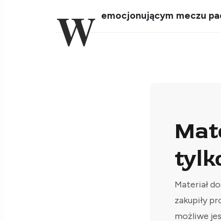
W
emocjonującym meczu padło
Mat
tylk
Materiał do
zakupiły pr
możliwe je