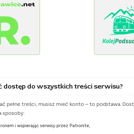
[KolejPodsudecka.pl]
ć dostęp do wszystkich treści serwisu?
ć pełne treści, musisz mieć konto – to podstawa. Do
a sposoby:
ronem i wspierając serwisy przez Patronite,