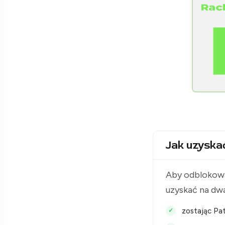
[Raclawice.NET]
Jak uzyska
Aby odblokowa
uzyskać na dw
zostając Pat