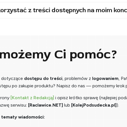
orzystać z treści dostępnych na moim konc
 możemy Ci pomóc?
a dotyczące
dostępu do treści
, problemów z
logowaniem
, Pa
stępu po zakupie produktu? Napisz do nas — pomożemy krok p
trony
[Kontakt z Redakcją]
i opisz krótko sprawę (najlepiej pod
azwę serwisu:
[Raclawice.NET]
lub
[KolejPodsudecka.pl]
).
 tematy wiadomości: