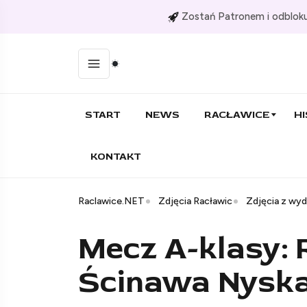
Zostań Patronem i odbloku
START
NEWS
RACŁAWICE
HI
KONTAKT
Raclawice.NET
Zdjęcia Racławic
Zdjęcia z wy
Mecz A-klasy: 
Ścinawa Nysk