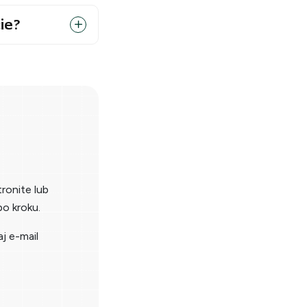
ie?
tronite lub
o kroku.
aj e-mail