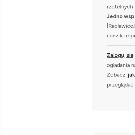
rzetelnych 
Jedno wspa
[Raclawice.
i bez komp
Zaloguj się
oglądania n
Zobacz,
ja
przeglądać 