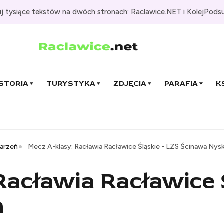
j tysiące tekstów na dwóch stronach: Raclawice.NET i KolejPods
STORIA
TURYSTYKA
ZDJĘCIA
PARAFIA
K
darzeń
Mecz A-klasy: Racławia Racławice Śląskie - LZS Ścinawa Nys
Racławia Racławice 
a