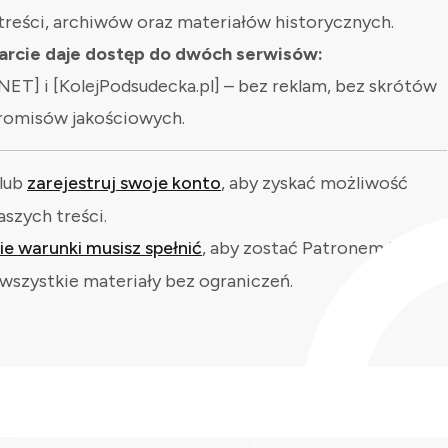
treści, archiwów oraz materiałów historycznych.
rcie daje dostęp do dwóch serwisów:
NET] i [KolejPodsudecka.pl] – bez reklam, bez skrótów
romisów jakościowych.
lub
zarejestruj swoje konto
, aby zyskać możliwość
aszych treści.
kie warunki musisz spełnić
, aby zostać Patronem i
wszystkie materiały bez ograniczeń.