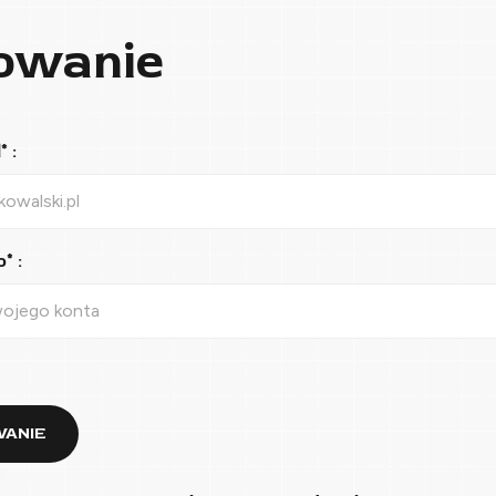
owanie
 :
* :
ANIE