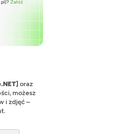
.pl]?
Załóż
e.NET]
oraz
eści, możesz
 i zdjęć –
t.