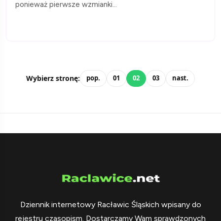
ponieważ pierwsze wzmianki...
Wybierz stronę:
pop.
01
02
03
nast.
Dziennik internetowy Racławic Śląskich wpisany do
rejestru czasopism. Dostarczamy Wam sprawdzonych